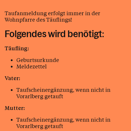
Krankenkommunion
Taufanmeldung erfolgt immer in der
Beichte
Wohnpfarre des Täuflings!
Tod, Beerdigung & Trauer, Trauer Raum
Folgendes wird benötigt:
Arbeitskreise
Täufling:
Zivildienst
Geburtsurkunde
Jugend
Meldezettel
Haus St. Georg mieten
Vater:
Impulse (Pfarrblatt)
Taufscheinergänzung, wenn nicht in
Eintritt
Vorarlberg getauft
Warum die Kirchenportale im Sommer
geschlossen bleiben sollten
Mutter:
Sternsingen
Taufscheinergänzung, wenn nicht in
Vorarlberg getauft