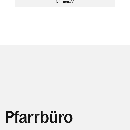
können.##
Pfarrbüro