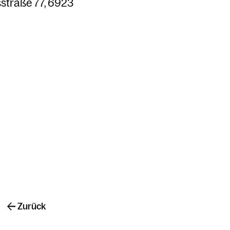
straße 77
6923
Zurück