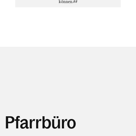
können.##
Pfarrbüro