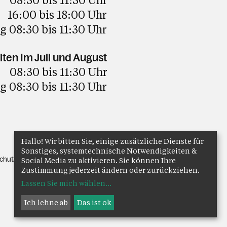
bis 18:00 Uhr
 08:30 bis 11:30 Uhr
ten Im Juli und August
08:30 bis 11:30 Uhr
 08:30 bis 11:30 Uhr
Hallo! Wir bitten Sie, einige zusätzliche Dienste für
Sonstiges, systemtechnische Notwendigkeiten &
chutz
Anmelden
Social Media zu aktivieren. Sie können Ihre
Zustimmung jederzeit ändern oder zurückziehen.
Lassen Sie mich wählen
...
Ich lehne ab
Das ist ok