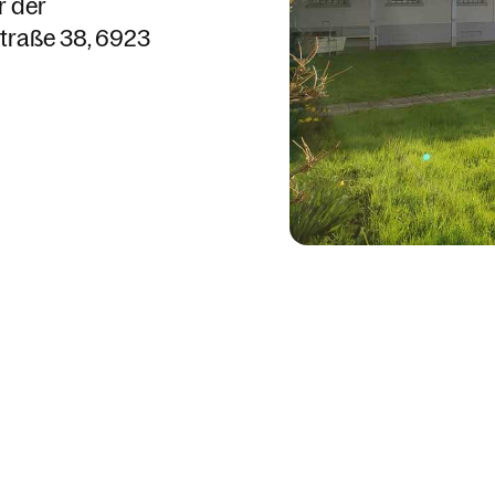
r der
traße 38
6923