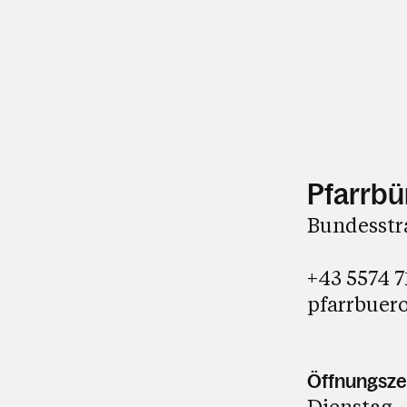
Pfarrbü
Bundesstra
+43 5574 7
pfarrbuero
Öffnungsze
Dienstag 