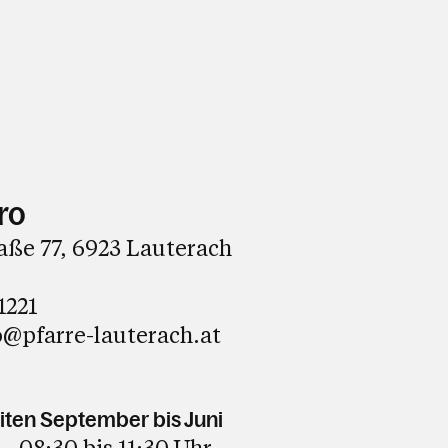
ro
ße 77, 6923 Lauterach
1221
@pfarre-lauterach.at
iten September bis Juni
08:30 bis 11:30 Uhr